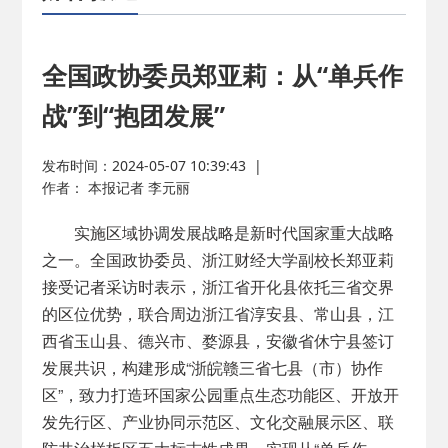
2026-02-25
· 中国民主建国会…
2025-08-28
· 中国民主建国会…
全国政协委员郑亚莉：从“单兵作
战”到“抱团发展”
2025-06-05
· 民主党派整体智…
发布时间：2024-05-07 10:39:43
|
2025-04-10
· 民建省委会民主…
作者： 本报记者 李元丽
实施区域协调发展战略是新时代国家重大战略
2025-02-24
· 中国民主建国会…
之一。全国政协委员、浙江财经大学副校长郑亚莉
接受记者采访时表示，浙江省开化县依托三省交界
2024-08-28
· 中国民主建国会…
的区位优势，联合周边浙江省淳安县、常山县，江
西省玉山县、德兴市、婺源县，安徽省休宁县签订
2024-03-04
· 中国民主建国会…
发展共识，构建形成“浙皖赣三省七县（市）协作
区”，致力打造环国家公园重点生态功能区、开放开
发先行区、产业协同示范区、文化交融展示区、联