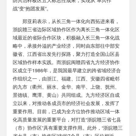
防共治样板区五大标志性成果，实现从“单兵作
战”变“抱团发展”。
郑亚莉表示，从长三角一体化向西拓进来看，
浙皖赣三省边际区域协作区作为离长三角一体化区
域最近的省际合作区块，积极融入长三角一体化战
略中，承接外溢的产业经济，同时由东部往中部安
徽省、江西省出发先行探路，聚力打造全国山区县
区域协作样本实践。而浙皖闽赣四省九方经济协作
区成立于1986年，是我国最早建立的跨省域经济合
作组织之一，由浙江、福建、江西、安徽四省毗邻
的九市（衢州、丽水、金华、南平、上饶、抚州、
景德镇、鹰潭、黄山）共同组成。九方经济区自成
立以来，对推动各成员市的经济社会发展，发挥了
重要作用。目前，已成为全方位协作推动区域一体
化高质量发展的重要平台，对打造“浙皖赣三省七县
（市）协作区”具有重要支撑作用。此外，“浙皖赣三
省七县（市）协作区”内的7个县（市）区位相近、