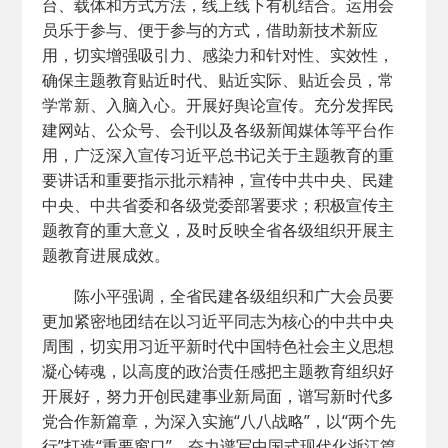
台、载体和方式方法，线上线下有机结合。运用会
员乐于参与、便于参与的方式，借助新技术新应
用，切实增强吸引力、感染力和针对性、实效性，
确保主题教育贴近时代、贴近实际、贴近会员，常
学常新、入脑入心。开展好舆论宣传。充分发挥民
建网站、公众号、会刊以及各级新闻媒体等平台作
用，广泛深入宣传习近平总书记关于主题教育的重
要讲话和重要指示批示精神，宣传中共中央、民建
中央、中共省委和各级党委部署要求；积极宣传主
题教育的重大意义，及时反映全省各级组织开展主
题教育进展成效。
陈小平强调，全省民建各级组织和广大会员要
更加紧密地团结在以习近平同志为核心的中共中央
周围，切实用习近平新时代中国特色社会主义思想
凝心铸魂，以高度的政治责任感把主题教育组织好
开展好，努力开创民建事业新局面，谱写新时代多
党合作新篇章，为深入实施“八八战略”，以“两个先
行”打造“重要窗口”、奋力谱写中国式现代化浙江篇