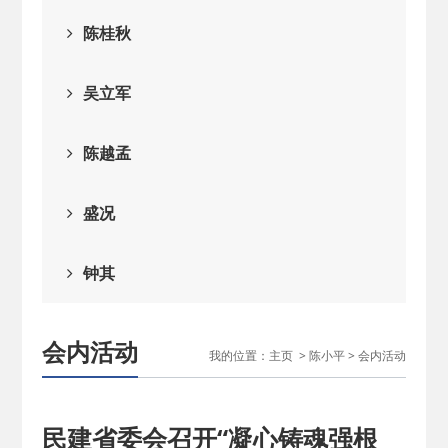
2026-02-25
· 中国民主建国会…
陈桂秋
2025-08-28
· 中国民主建国会…
吴立军
2025-06-05
· 民主党派整体智…
陈越孟
2025-04-10
· 民建省委会民主…
盛况
2025-02-24
· 中国民主建国会…
钟其
2024-08-28
· 中国民主建国会…
会内活动
我的位置：
主页
>
陈小平
>
会内活动
2024-03-04
· 中国民主建国会…
民建省委会召开“凝心铸魂强根