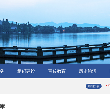
·
·
务
组织建设
宣传教育
历史钩沉
·
会
流
工作交流
会员风采
民建章程
组织机构
省属工委
支部园地
理论与研究
学习园地
媒体报道
浙江民建大事记
浙江民建简史
人物传略
史海撷珠
历史图库
·
通知公告
·
库