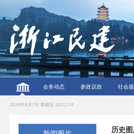
会务动态
参政议政
社会服
建言献策
议政调研
服务社
联谊交
2026年8月7日 星期五 20:12:10
历史图
新闻图片