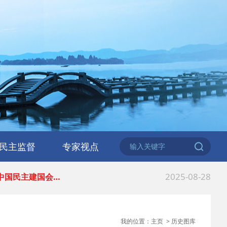
2026-06-18
 民建北仑六支部…
2026-02-25
 中国民主建国会…
民主监督
专家视点
2025-08-28
 中国民主建国会…
2025-06-05
 民主党派整体智…
2025-04-10
 民建省委会民主…
我的位置：
主页
>
历史图库