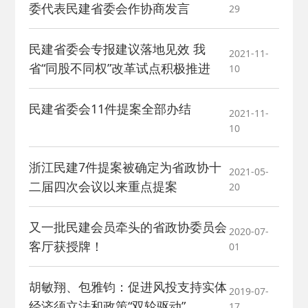
2026-02-25
· 中国民主建国会…
委代表民建省委会作协商发言
29
2025-08-28
· 中国民主建国会…
民建省委会专报建议落地见效 我
2021-11-
省“同股不同权”改革试点积极推进
10
2025-06-05
· 民主党派整体智…
民建省委会11件提案全部办结
2021-11-
2025-04-10
· 民建省委会民主…
10
浙江民建7件提案被确定为省政协十
2025-02-24
· 中国民主建国会…
2021-05-
二届四次会议以来重点提案
20
2024-08-28
· 中国民主建国会…
又一批民建会员牵头的省政协委员会
2020-07-
客厅获授牌！
01
2024-03-04
· 中国民主建国会…
胡敏翔、包雅钧：促进风投支持实体
2019-07-
经济须立法和政策“双轮驱动”
17