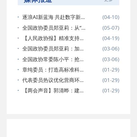
逐浪AI新蓝海 共赴数字新征
(04-10)
程——…
全国政协委员郑亚莉：从“单
(05-07)
兵作战…
【人民政协报】精准支持中
(04-19)
小企业走…
全国政协委员郑亚莉：加快
(03-06)
设立“中…
全国政协常委陈小平：抢抓
(03-06)
人工智能…
章纯委员：打造高标准科创
(01-29)
金融先行…
代表委员热议优化营商环境
(01-29)
拼经济…
【两会声音】郭清晔：建议
(01-29)
规划建设…