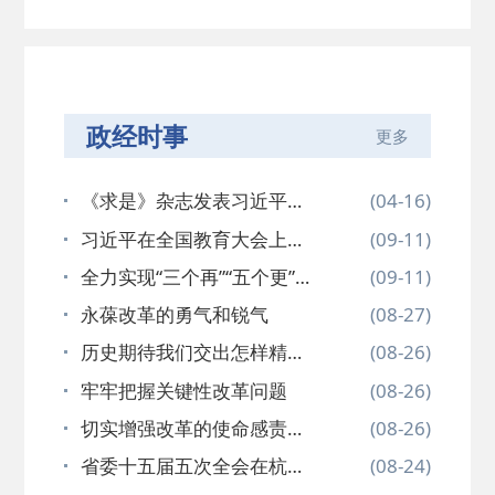
政经时事
更多
《求是》杂志发表习近平总
(04-16)
书记重要…
习近平在全国教育大会上强
(09-11)
调 紧紧…
全力实现“三个再”“五个更”奋
(09-11)
斗…
永葆改革的勇气和锐气
(08-27)
历史期待我们交出怎样精彩
(08-26)
的改革答…
牢牢把握关键性改革问题
(08-26)
切实增强改革的使命感责任
(08-26)
感紧迫感…
省委十五届五次全会在杭举
(08-24)