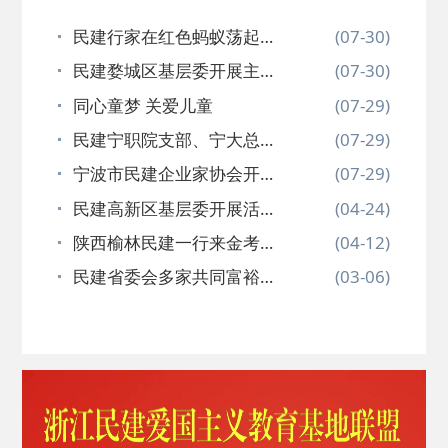
民建行家在红色蚂蚁荡起文
(07-30)
旅新浪花…
民建婺城区基层委开展主题
(07-30)
实践活动…
同心童梦 关爱儿童
(07-29)
民建宁职院支部、宁大总支
(07-29)
部 共建…
宁波市民建企业家协会开展
(07-29)
银企对接…
民建高新区基层委开展活动
(04-24)
为会员企…
陕西榆林民建一行来金考察
(04-12)
交流
民建省委会多家共同富裕实
(03-06)
践基地入…