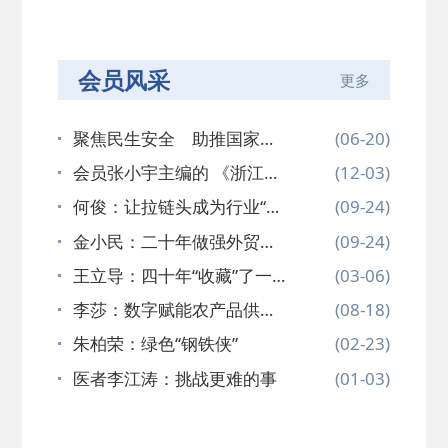
行
会员风采
更多
聚焦民生安全 助推国家立
(06-20)
法
会员张小宇主编的 《浙江省
(12-03)
杭州第…
何俊：让拉链头成为行业“火
(09-24)
车头”…
金小民：二十年做强外贸服
(09-24)
务链
王立导：四十年“收藏”了一
(03-06)
个“吉…
李莎：数字赋能农产品供应
(08-18)
链监管与…
朱柏荣：绿色“钢铁侠”
(02-23)
医者李江涛：挑战更难的事
(01-03)