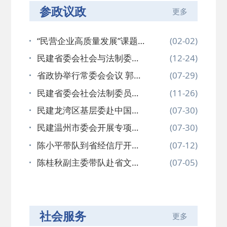
参政议政
更多
“民营企业高质量发展”课题组
(02-02)
在浙…
民建省委会社会与法制委员
(12-24)
会赴华东…
省政协举行常委会会议 郭清
(07-29)
晔副主…
民建省委会社会法制委员会
(11-26)
赴台州开…
民建龙湾区基层委赴中国眼
(07-30)
谷开展重…
民建温州市委会开展专项民
(07-30)
主监督调…
陈小平带队到省经信厅开展
(07-12)
专项民主…
陈桂秋副主委带队赴省文化
(07-05)
广电和旅…
社会服务
更多