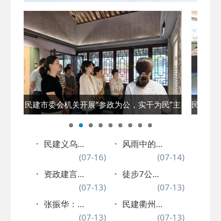
民建市委会机关开展“参政为公，实干为民”主
民建丽
题教育现场教学活动
中国共
民建义乌
风雨中的
市基层委
(07-16)
民建力
(07-14)
第十次会
量：丽水
资政建言
徒步7公里
员大会胜
民建会员
献良策 同
(07-13)
踏勘“红色
(07-13)
利…
冲锋…
心笃行促
+户外”新
张振华：
民建衢州
发展 ——
场景…
烟火里的
(07-13)
市委会召
(07-13)