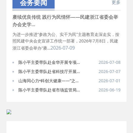
2025-06-05
· 民主党派整体智…
会务要闻
更多
赓续优良传统 践行为民情怀——民建浙江省委会举
2025-04-10
· 民建省委会民主…
办会史学…
为进一步推进“参政为公、实干为民”主题教育走深走实，按
2025-02-24
· 中国民主建国会…
照民建中央会史宣讲工作统一部署，2026年7月8日，民建
2026-07-09
浙江省委会举办“赓…
2024-08-28
· 中国民主建国会…
陈小平主委带队赴金华开展专项民
2026-07-08
主监督调研
2024-03-04
陈小平主委带队赴省科技厅开展专
· 中国民主建国会…
2026-07-07
题调研
山海同心力•科创大健康——“之江
2026-07-01
同心•经济圆桌会议”…
陈小平主委带队赴省市场监管局走
2026-06-19
访调研