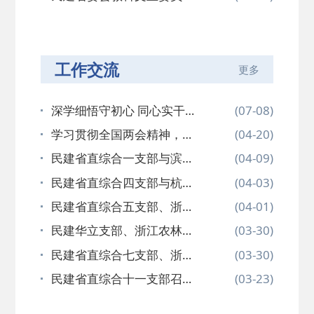
赴衢州开…
工作交流
更多
深学细悟守初心 同心实干担
(07-08)
使命
学习贯彻全国两会精神，扎
(04-20)
实推进主…
民建省直综合一支部与滨江
(04-09)
二支部联…
民建省直综合四支部与杭师
(04-03)
大支部联…
民建省直综合五支部、浙能
(04-01)
支部、湖…
民建华立支部、浙江农林大
(03-30)
学支部、…
民建省直综合七支部、浙江
(03-30)
理工大学…
民建省直综合十一支部召开
(03-23)
全国两会…