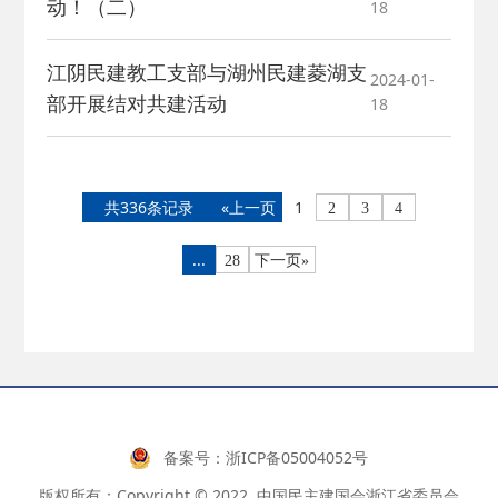
动！（二）
18
江阴民建教工支部与湖州民建菱湖支
2024-01-
部开展结对共建活动
18
共336条记录
«上一页
1
2
3
4
...
28
下一页»
备案号：
浙ICP备05004052号
版权所有：Copyright © 2022 .中国民主建国会浙江省委员会