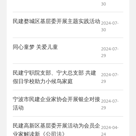
30
2026-02-25
· 中国民主建国会…
民建婺城区基层委开展主题实践活动
2024-07-
2025-08-28
· 中国民主建国会…
30
2025-06-05
· 民主党派整体智…
同心童梦 关爱儿童
2024-07-
29
2025-04-10
· 民建省委会民主…
民建宁职院支部、宁大总支部 共建
2024-07-
2025-02-24
· 中国民主建国会…
假日学校助力小候鸟家庭
29
2024-08-28
· 中国民主建国会…
宁波市民建企业家协会开展银企对接
2024-07-
活动
29
2024-03-04
· 中国民主建国会…
民建高新区基层委开展活动为会员企
2024-04-
业家解读新《公司法》
24