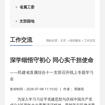
2026-02-25
· 中国民主建国会…
省属工委
2025-08-28
· 中国民主建国会…
支部园地
2025-06-05
· 民主党派整体智…
工作交流
我的位置：
主页
>
组织建设
>
工作交流
2025-04-10
· 民建省委会民主…
2025-02-24
· 中国民主建国会…
深学细悟守初心 同心实干担使命
2024-08-28
· 中国民主建国会…
——民建省直属综合十一支部召开线上专题学习
会
2024-03-04
· 中国民主建国会…
发布时间：2026-07-08 11:15:02
|
作者： 周璐瑶
为深入学习习近平党建思想与庆祝中国共产党