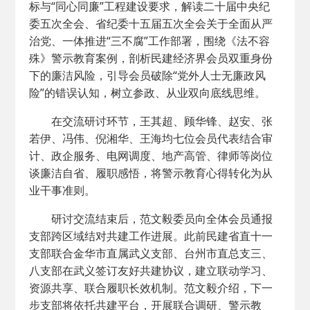
标与“同心同廉”工程建设要求，解读二十届中央纪
委五次全会、省纪委十五届五次全会关于全面从严
治党、一体推进“三不腐”工作部署，围绕《法不容
殊》警示教育案例，剖析民建经济界会员双重身份
下的廉洁风险，引导会员破除“党外人士无廉政风
险”的错误认知，树立参政、从业双向底线思维。
在交流研讨环节，王其超、顾华锋、赵安、张
若伊、冯伟、倪湘华、王海均七位会员代表结合审
计、政企服务、电网调度、地产高管、律师等岗位
谈廉洁自省、履职感悟，将警示教育心得转化为从
业干事准则。
研讨交流结束后，范文毅委员向全体会员通报
支部跨区域结对共建工作进展。此前民建省直十一
支部联合金华市直属武义支部、台州市直总支三、
八支部在武义签订友好共建协议，建立联动学习、
资源共享、联合履职长效机制。范文毅介绍，下一
步支部将依托共建平台，开展联合调研、警示教