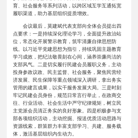
育、社会服务等系列活动，以跨区域互学互通拓宽
履职渠道，助力基层组织提质增效。
会议最后，莫建斌代表支部向全体会员提出四
点要求：一是持续深化理论学习，全面提升政治站
位，常态化开展警示教育，筑牢清廉自律思想防
线。以习近平党建思想为指引，持续巩固主题教育
学习成效，把纪法敬畏刻在心间，涵养崇廉尚洁的
支部风气。二是切实履行民建会员履职义务，主动
投身参政议政、民主监督、社会服务，聚焦民营经
济发展、民生保障等重点领域深入调研，拿出务实
管用的建言成果，以实干服务发展大局。三是时刻
牢记民建会员身份，规范日常言行举止，在政商交
往、行业活动、社会生活中严守纪律规矩，树立民
主党派会员清正务实的良好形象。四是积极参与支
部各项组织活动，主动挖掘、报送优质活动思路与
资源线索，群策群力丰富支部学习、共建、服务载
体，激活基层组织内生动力。