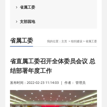
2026-02-25
· 中国民主建国会…
省属工委
2025-08-28
· 中国民主建国会…
支部园地
2025-06-05
· 民主党派整体智…
省属工委
我的位置：
主页
>
组织建设
>
省属工委
2025-04-10
· 民建省委会民主…
2025-02-24
· 中国民主建国会…
省直属工委召开全体委员会议 总
结部署年度工作
2024-08-28
· 中国民主建国会…
发布时间：2022-02-23 11:14:03
|
作者： 管理员
2024-03-04
· 中国民主建国会…