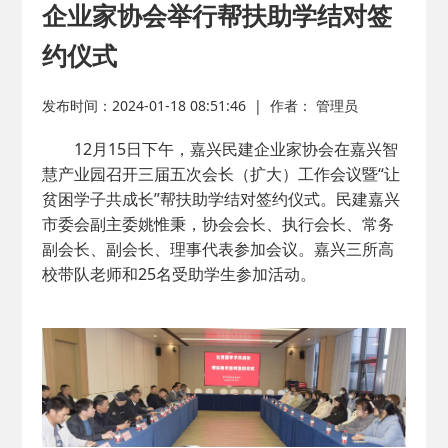
2026-02-25
· 中国民主建国会…
企业家协会举行帮扶助学结对签
约仪式
2025-08-28
· 中国民主建国会…
发布时间：2024-01-18 08:51:46
|
作者： 管理员
2025-06-05
· 民主党派整体智…
12月15日下午，嘉兴民建企业家协会在嘉兴智
慧产业园召开三届五次会长（扩大）工作会议暨“让
2025-04-10
· 民建省委会民主…
贫困学子共成长”帮扶助学结对签约仪式。民建嘉兴
市委会副主委姚惟秉，协会会长、执行会长、常务
2025-02-24
· 中国民主建国会…
副会长、副会长、理事代表参加会议。嘉兴三所高
校带队老师和25名受助学生参加活动。
2024-08-28
· 中国民主建国会…
2024-03-04
· 中国民主建国会…