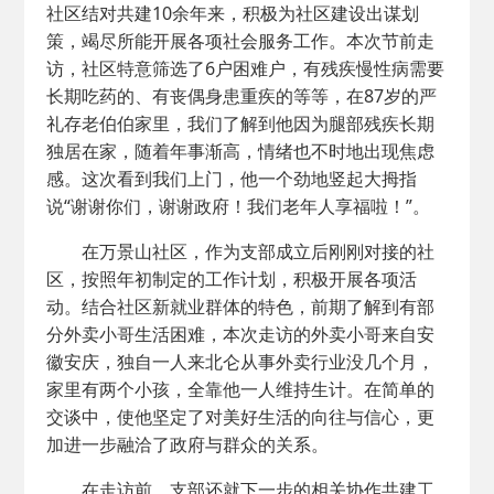
社区结对共建10余年来，积极为社区建设出谋划
策，竭尽所能开展各项社会服务工作。本次节前走
访，社区特意筛选了6户困难户，有残疾慢性病需要
长期吃药的、有丧偶身患重疾的等等，在87岁的严
礼存老伯伯家里，我们了解到他因为腿部残疾长期
独居在家，随着年事渐高，情绪也不时地出现焦虑
感。这次看到我们上门，他一个劲地竖起大拇指
说“谢谢你们，谢谢政府！我们老年人享福啦！”。
在万景山社区，作为支部成立后刚刚对接的社
区，按照年初制定的工作计划，积极开展各项活
动。结合社区新就业群体的特色，前期了解到有部
分外卖小哥生活困难，本次走访的外卖小哥来自安
徽安庆，独自一人来北仑从事外卖行业没几个月，
家里有两个小孩，全靠他一人维持生计。在简单的
交谈中，使他坚定了对美好生活的向往与信心，更
加进一步融洽了政府与群众的关系。
在走访前，支部还就下一步的相关协作共建工