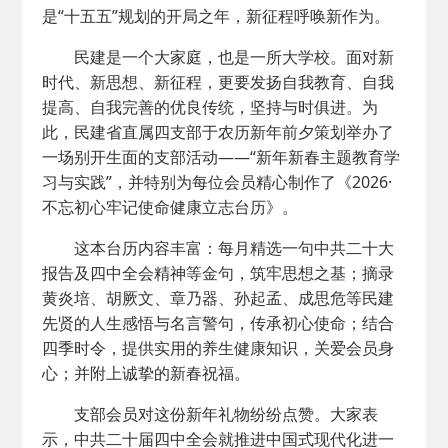
是“十五五”规划的开局之年，新征程呼唤新作为。
民建是一个大家庭，也是一所大学校。面对新
时代、新思想、新征程，更要发扬自我教育、自我
提高、自我完善的优良传统，坚持与时俱进。为
此，民建省直属四支部于农历新年前夕策划举办了
一场别开生面的支部活动——“新年新春主题教育学
习与实践”，并特别为每位会员精心制作了《2026·
不忘初心牢记使命健康立志台历》。
这本台历内容丰富：每月精选一句中共二十大
报告及四中全会精神等金句，筑牢思想之基；摘录
黄炎培、胡厥文、章乃器、孙起孟、成思危等民建
先贤的人生感悟与名言警句，传承初心使命；结合
四季时令，提供实用的养生健康知识，关爱会员身
心；并附上诚挚的新春祝福。
支部会员对这份新年礼物纷纷点赞。大家表
示，中共二十届四中全会就推进中国式现代化进一