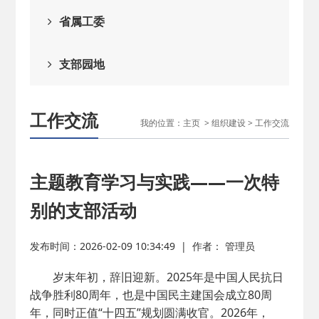
2026-02-25
· 中国民主建国会…
省属工委
2025-08-28
· 中国民主建国会…
支部园地
2025-06-05
· 民主党派整体智…
工作交流
我的位置：
主页
>
组织建设
>
工作交流
2025-04-10
· 民建省委会民主…
主题教育学习与实践——一次特
2025-02-24
· 中国民主建国会…
别的支部活动
2024-08-28
· 中国民主建国会…
发布时间：2026-02-09 10:34:49
|
作者： 管理员
2024-03-04
· 中国民主建国会…
岁末年初，辞旧迎新。2025年是中国人民抗日
战争胜利80周年，也是中国民主建国会成立80周
年，同时正值“十四五”规划圆满收官。2026年，