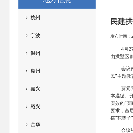
杭州
民建拱
宁波
发布时间：202
4月27
温州
由拱墅区
会议传达
湖州
民”主题
贾元元指
嘉兴
本遵循。
实效的“实
绍兴
要求，基
搞“花架子
金华
会议强调