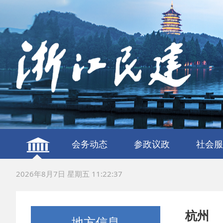
会务动态
参政议政
社会服
建言献策
议政调研
服务社
联谊交
2026年8月7日 星期五 11:22:38
杭州
地方信息