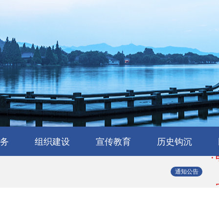
·
·
务
组织建设
宣传教育
历史钩沉
·
会
流
工作交流
会员风采
民建章程
组织机构
省属工委
支部园地
理论与研究
学习园地
媒体报道
浙江民建大事记
浙江民建简史
人物传略
史海撷珠
历史图库
·
通知公告
·