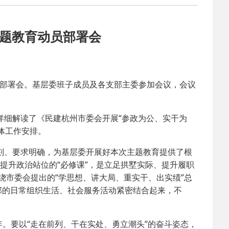
2025-02-24
 中国民主建国会…
主题教育动员部署会
2024-08-28
 中国民主建国会…
2024-03-04
 中国民主建国会…
员部署会。基层委班子成员及各支部主委参加会议，会议
2026-06-18
 民建北仑六支部…
细解读了《民建杭州市委会开展“参政为公、实干为
体工作安排。
2026-02-25
 中国民主建国会…
、要求明确，为基层委开展好本次主题教育提供了根
2025-08-28
 中国民主建国会…
提升政治站位的“必修课”，是立足拱墅实际、提升履职
围绕市委会提出的“学思想、讲大局、重实干、出实绩”总
部的日常组织生活、社会服务活动紧密结合起来，不
2025-06-05
 民主党派整体智…
。要以“走在前列、干在实处、勇立潮头”的奋斗姿态，
2025-04-10
 民建省委会民主…