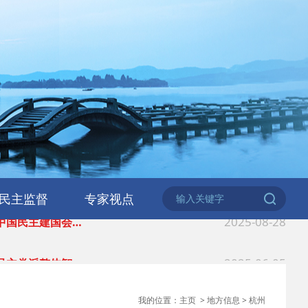
2026-06-18
 民建北仑六支部…
2026-02-25
 中国民主建国会…
民主监督
专家视点
2025-08-28
 中国民主建国会…
2025-06-05
 民主党派整体智…
2025-04-10
 民建省委会民主…
我的位置：
主页
>
地方信息
>
杭州