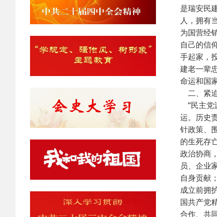
是瑞安民
人，拥有
为国营经
自己的信
手起家，
建老一辈
命运和国
二、紧迫
“民主党
运。历史
针政策、
的生死存
政治协商
员、企业
自身贡献
成立前拥
国共产党
合作、共