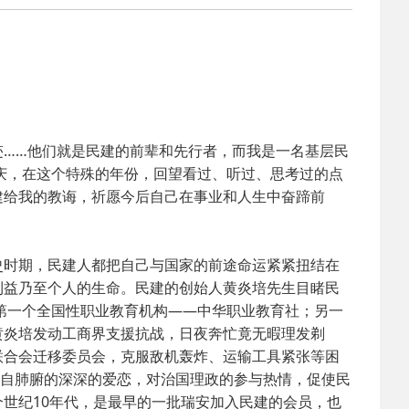
2025-02-24
 中国民主建国会…
2024-08-28
 中国民主建国会…
2024-03-04
 中国民主建国会…
……他们就是民建的前辈和先行者，而我是一名基层民
年庆，在这个特殊的年份，回望看过、听过、思考过的点
2026-06-18
 民建北仑六支部…
建给我的教诲，祈愿今后自己在事业和人生中奋蹄前
2026-02-25
 中国民主建国会…
时期，民建人都把自己与国家的前途命运紧紧扭结在
利益乃至个人的生命。民建的创始人黄炎培先生目睹民
2025-08-28
 中国民主建国会…
上第一个全国性职业教育机构——中华职业教育社；另一
黄炎培发动工商界支援抗战，日夜奔忙竟无暇理发剃
2025-06-05
 民主党派整体智…
联合会迁移委员会，克服敌机轰炸、运输工具紧张等困
发自肺腑的深深的爱恋，对治国理政的参与热情，促使民
世纪10年代，是最早的一批瑞安加入民建的会员，也
2025-04-10
 民建省委会民主…