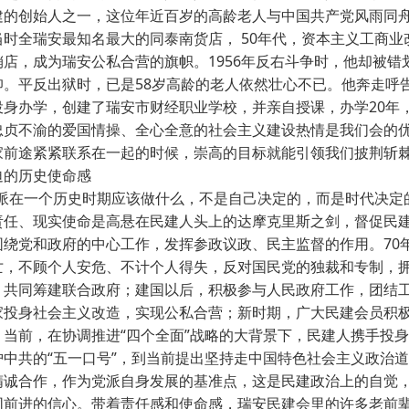
建的创始人之一，这位年近百岁的高龄老人与中国共产党风雨同
当时全瑞安最知名最大的同泰南货店， 50年代，资本主义工商
·
销店，成为瑞安公私合营的旗帜。1956年反右斗争时，他却被错
仰。平反出狱时，已是58岁高龄的老人依然壮心不已。他奔走呼
·
投身办学，创建了瑞安市财经职业学校，并亲自授课，办学20年
忠贞不渝的爱国情操、全心全意的社会主义建设热情是我们会的
家前途紧紧联系在一起的时候，崇高的目标就能引领我们披荆斩
·
的历史使命感
派在一个历史时期应该做什么，不是自己决定的，而是时代决定
责任、现实使命是高悬在民建人头上的达摩克里斯之剑，督促民
围绕党和政府的中心工作，发挥参政议政、民主监督的作用。70
亡，不顾个人安危、不计个人得失，反对国民党的独裁和专制，
，共同筹建联合政府；建国以后，积极参与人民政府工作，团结
家投身社会主义改造，实现公私合营；新时期，广大民建会员积
；当前，在协调推进“四个全面”战略的大背景下，民建人携手投身
护中共的“五一口号”，到当前提出坚持走中国特色社会主义政治
精诚合作，作为党派自身发展的基准点，这是民建政治上的自觉
同前进的信心。带着责任感和使命感，瑞安民建会里的许多老前