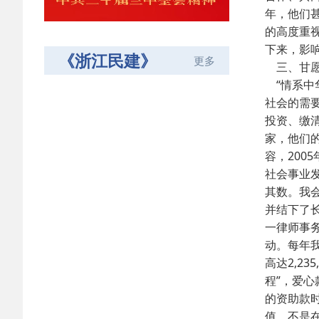
年，他们
的高度重
下来，影
《浙江民建》
更多
三、甘愿
“情系中
社会的需
投资、缴
家，他们
容，200
社会事业
其数。我会
并结下了
一律师事
动。每年
高达2,23
程”，爱
的资助款
值，不是