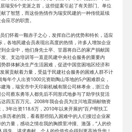
高居瑞安6个党派之首，这些提案引起了有关部门、单位
贡献了智慧，而这份热情作为瑞安民建的一种传统延续
社会应尽的职责。
会员们怀着一颗赤子之心，发挥自己的优势和特长，适应
之际，各地民建会员表现出高度的热情，许多人增加企业
资到企业中，他们身先士卒、甘愿将自己的家产捐献国
开发、支边培训等一直是民建中央社会服务的重要内
助弱势群体解决生产生活困难，促进中国贫困地区经济和
会发展贡献着力量，受益于民建社会服务的困难人群不计
每年个人出资1000元资助陶山等地的5户困难群众，
林建海，瑞安市中天印刷机械有限公司林孝余，浙江合
限公司蔡东勇等人都先后不同形式地参与了助学扶贫活
达四五百万元。2008年我会会员为汶川地震捐献物资
学生，3年出资118.6万，2010年以来开展的“百户帮扶工
作为亲历者的我，看着那些陷入困难中的人们接过企业家
的力量，感动之情在我的胸膛里冲撞、激荡，“人的价
人得失，讲求奉献，个人的价值也会得到更高地升华！