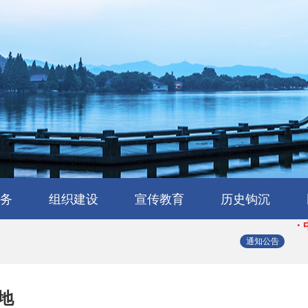
·
·
务
组织建设
宣传教育
历史钩沉
·
会
流
工作交流
会员风采
民建章程
组织机构
省属工委
支部园地
理论与研究
学习园地
媒体报道
浙江民建大事记
浙江民建简史
人物传略
史海撷珠
历史图库
·
通知公告
·
地