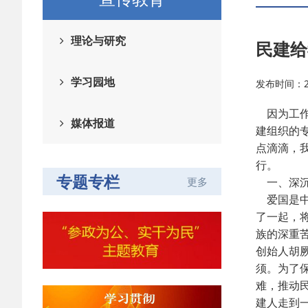
理论与研究
民建给
学习园地
发布时间：201
因为工作
媒体报道
建组织的
点滴滴，
行。
专题专栏
更多
一、深沉
爱国是中
了一起，
族的深重
创始人胡
须。为了
难，推动
建人走到