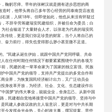
舟，鞠躬尽瘁。早年的张树汉就是拥有进步思想的商
业改造时，他带头将自己多年苦心经营的同泰南货店改造
2025-02-24
 中国民主建国会…
划右派，入狱18年。但即使如此，他也从来没有怀疑过
告，不辞辛劳筹建瑞安民建组织，并被任命为委员；白
2024-08-28
 中国民主建国会…
，为社会输送了大量财会人才。以张老为代表的瑞安民
优良传统，更是我们弥足珍贵的财富，当个人将自己的
棘、奋力前行，得失也变得那么渺小甚至微不足道。
2024-03-04
 中国民主建国会…
的。”民建从诞生伊始，就跟中国共产党同呼吸、共命
建人在任何时期任何情况下都要紧紧围绕中共的各项方
年前，民建的老一辈革命家为了国家的独立富强、民族
拥护中国共产党的领导，支持共产党提出的多党合作和
工商业界，为恢复国民经济献计出力，又广泛动员会
极投身改革开放，为经济、社会、文化、生态建设作出
“中国梦”的伟大事业，兢兢业业，舍身忘己。从新中国
道路，民建都自觉地将接受中国共产党的领导、坚持与中
，是民建人参政议政的主人翁意识，更是对与中共长期
辈至今发挥余光余热，关心时政大事，撰写提案。早些