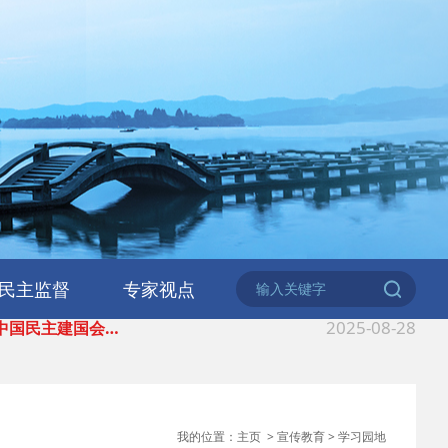
2026-06-18
 民建北仑六支部…
2026-02-25
 中国民主建国会…
民主监督
专家视点
2025-08-28
 中国民主建国会…
2025-06-05
 民主党派整体智…
2025-04-10
 民建省委会民主…
我的位置：
主页
>
宣传教育
>
学习园地