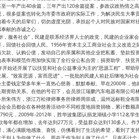
甚至一年产出40余篇，三年产出120余篇提案，参政议政热情之
视，很多提案也转化为市委市政府的实际工作，为解决民生大事
响着今天的后辈们，切勿虚度光阴，承担起个人对民族对国家对
奉献的赤诚之心
华，服务社会”，民建是联系经济界人士的政党，民建的企业家
要，回馈社会回馈人民。1956年资本主义工商业社会主义改造
清欠款、认购公债，发动自己的亲属和其他企业把私蓄、垫款投
的表率和模范作用加快实现了全行业公私合营；捐资助学、扶贫
5年开始还开展了以扶贫和社会公益事业为主的“思源工程”，帮
发展。“致富思源，富而思进”，一批批的民建人前赴后继地为社
主委钱定荣多年来一直热心慈善，默默奉献。早在2000年，他就
长期资助关系。在他的号召下，会员浙江瑞鹏汽车电器有限公司
务所朱伟方，浙江万松律师事务所律师周崇成，温州远标鞋业有
我会会员都会在各种慈善活动中不同程度地捐资捐物，累计数额高
5,790元，2009年-2012年，胜华波集团认捐龙湖镇小学112名
心款每年都在增加，去年达到27万元，受益群众达到130多人。
时，满心满眼地感激、喜悦，仿佛看到了生活的希望，看到了支持
在于别人为你做了什么，而在于你为别人做了什么”，只有不计个