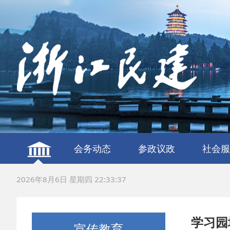
会务动态
参政议政
社会服
建言献策
议政调研
服务社
联谊交
2026年8月6日 星期四 22:33:38
学习园
宣传教育