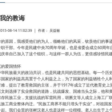
·
我的教诲
·
5-08-14 11:02:39
|
作者： 吴益敏
·
的原因，我感受他们的为人，领略他们的风采，钦羡他们的事迹
专职干部。今年是民建中央70周年华诞，也是省委会成立60周
·
我庆幸自己加入了这个组织，与这样一群人为伍，更倍感珍惜民
·
的爱国情怀
华民族最大的政治共识，也是民建共同的思想基础。每一个历史
将国家的利益高高置于个人利益之上，为了国家的利益牺牲个人
·
苦难，提出了教育救国的主张，并于1917年成立了近代教育史
厥文则选择了实业救国的道路，抗战爆发、国难当头之际，他和
·
保存民族工业，支援抗战的军需民用，胡厥文等人成立上海工厂
民族工商业整体内迁。“民族工商界不能只埋头干实业”，对祖国
一起。我们会里的张树汉老人也是这样一位楷模。老人出生于上个
·