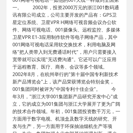
001网络可视电话一如他的001天线一样做到全国第
一。 2002年，投资2000万元的浙江001数码通
讯有限公司成立，公司主要开发的产品有：GPS卫
星定位系统、卫星VPR H网络可视音频会议办公软
件、网络可视电话、001摄像头、远程监控、多媒体
卫星VPR E1-3应用制作软件等电子网络产品，其中
001网络可视电话采用软交换技术，利用电脑及网
络"把人类带入到无费通话时代"，用户只需要接入
宽带就可以实现"无话费沟通"。它还可以广泛应用
于远程教育、医疗、商务、会议等多个领域。
2002年8月，在杭州举行的"第十届中国专利新技术
新产品博览会"上，该产品荣获博览会特别金奖，
001集团同时被评为"中国专利十佳企业"。 今
年3月，"浙江大学001集团新产品研究开发中心"成
立，它的成立为001集团与浙江大学展开了更为广阔
的技术合作领域。年初，001集团投资数千万元，一
方面用于数字电视、机顶盒及数字天线的研究、开
发与生产，另一方面用于环保抽油烟机生产等项