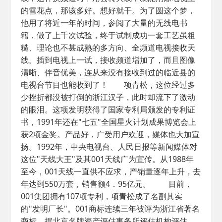
的雪花点，那该多好。想好就干。为了圆这个梦，
他用了将近一年的时间，参阅了大量的无线电书
籍，做了上千次试验，终于试制成功一套工艺虽粗
糙、理论也不甚成熟的多方向、全频道电视接收天
线。插到电视上一试，接收频道增加了，而且图像
清晰、伴音优美，连从来没有接收到过的临近县的
电视台节目也能收到了！ 项青松，这位经过多
少挫折都没被打倒的浙江汉子，此时却流下了激动
的眼泪。这项发明获得了国家专利局颁发的专利证
书，1991年还在"七五"全国星火计划成果博览会上
获2项金奖。产品好，广受用户欢迎，媒体也大加宣
扬。1992年，中央电视台、人民日报等新闻媒体对
这位"天线大王"及其001天线广为宣传。从1988年
至今，001天线一直供不应求，产销量逐年上升，去
年达到550万套，销售额4．95亿元。 目前，
001集团拥有107项专利，项青松成了名副其实
的"发明厂长"。001商标连续三年被评为浙江省著名
商标，据北京名牌资产评估事务所评估机构评估，