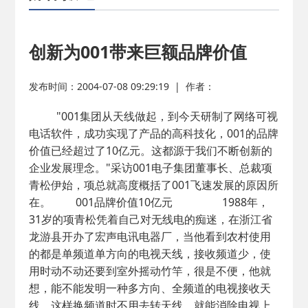
2026-02-25
· 中国民主建国会…
2025-08-28
· 中国民主建国会…
创新为001带来巨额品牌价值
2025-06-05
· 民主党派整体智…
发布时间：2004-07-08 09:29:19
|
作者：
"001集团从天线做起，到今天研制了网络可视
2025-04-10
· 民建省委会民主…
电话软件，成功实现了产品的高科技化，001的品牌
价值已经超过了10亿元。这都源于我们不断创新的
2025-02-24
· 中国民主建国会…
企业发展理念。"采访001电子集团董事长、总裁项
青松伊始，项总就高度概括了001飞速发展的原因所
在。 001品牌价值10亿元 1988年，
2024-08-28
· 中国民主建国会…
31岁的项青松凭着自己对无线电的痴迷，在浙江省
龙游县开办了宏声电讯电器厂，当他看到农村使用
2024-03-04
· 中国民主建国会…
的都是单频道单方向的电视天线，接收频道少，使
用时动不动还要到室外摇动竹竿，很是不便，他就
想，能不能发明一种多方向、全频道的电视接收天
线，这样换频道时不用去转天线，就能消除电视上