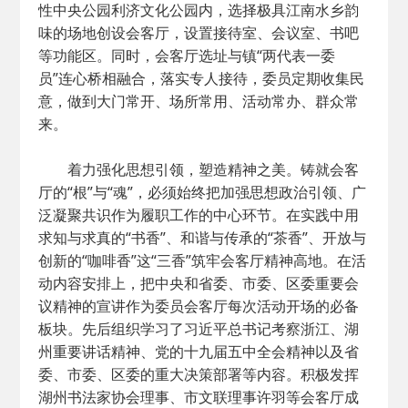
性中央公园利济文化公园内，选择极具江南水乡韵
味的场地创设会客厅，设置接待室、会议室、书吧
等功能区。同时，会客厅选址与镇“两代表一委
员”连心桥相融合，落实专人接待，委员定期收集民
意，做到大门常开、场所常用、活动常办、群众常
来。
着力强化思想引领，塑造精神之美。铸就会客
厅的“根”与“魂”，必须始终把加强思想政治引领、广
泛凝聚共识作为履职工作的中心环节。在实践中用
求知与求真的“书香”、和谐与传承的“茶香”、开放与
创新的“咖啡香”这“三香”筑牢会客厅精神高地。在活
动内容安排上，把中央和省委、市委、区委重要会
议精神的宣讲作为委员会客厅每次活动开场的必备
板块。先后组织学习了习近平总书记考察浙江、湖
州重要讲话精神、党的十九届五中全会精神以及省
委、市委、区委的重大决策部署等内容。积极发挥
湖州书法家协会理事、市文联理事许羽等会客厅成