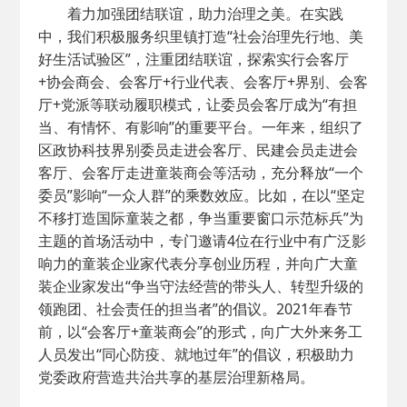
着力加强团结联谊，助力治理之美。在实践
中，我们积极服务织里镇打造“社会治理先行地、美
好生活试验区”，注重团结联谊，探索实行会客厅
+协会商会、会客厅+行业代表、会客厅+界别、会客
厅+党派等联动履职模式，让委员会客厅成为“有担
当、有情怀、有影响”的重要平台。一年来，组织了
区政协科技界别委员走进会客厅、民建会员走进会
客厅、会客厅走进童装商会等活动，充分释放“一个
委员”影响“一众人群”的乘数效应。比如，在以“坚定
不移打造国际童装之都，争当重要窗口示范标兵”为
主题的首场活动中，专门邀请4位在行业中有广泛影
响力的童装企业家代表分享创业历程，并向广大童
装企业家发出“争当守法经营的带头人、转型升级的
领跑团、社会责任的担当者”的倡议。2021年春节
前，以“会客厅+童装商会”的形式，向广大外来务工
人员发出“同心防疫、就地过年”的倡议，积极助力
党委政府营造共治共享的基层治理新格局。