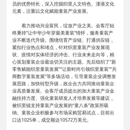
员的优势特长，深入挖掘织里人文特色、溇港文化
元素，注重以文化赋能童装产业发展。
着力推动兴业富民，绽放产业之美。会客厅始
终秉持“让中华少年穿最美童装”情怀，服务童装产
业不断迭代升级。围绕培育产业链、打通供应链，
紧扣行业热点和堵点，针对织里童装产业发展现
状、疫情对实体经济的冲击、行业未来走向等，精
心策划童装企业最迫切关注的主题。先后组织了“新
零售赋能织里童装发展”“让新时尚引领织里童装”“共
商数字童装发展”等多场活动，引导童装企业调整发
展思路，加快转型升级，政企合力共同推动童装企
业高质量发展。会客厅成员提出的加大童装产业金
融扶持力度、强化童装研发人才培养发展等建议，
被织里镇支持童装产业发展的“童八条”政策所吸
纳。童装企业积极参与市场采购贸易试点，目前出
口达1025单，成交额达10572万美元。