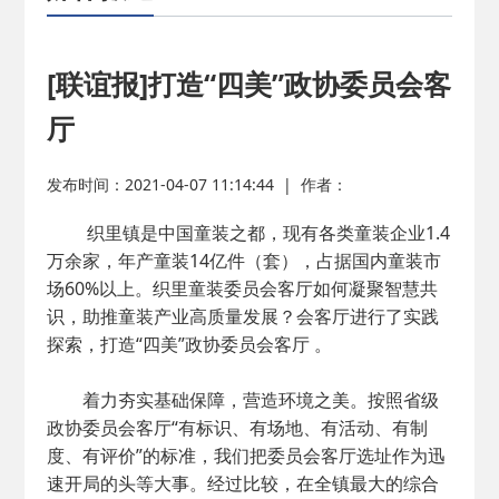
2026-02-25
· 中国民主建国会…
2025-08-28
· 中国民主建国会…
[联谊报]打造“四美”政协委员会客
厅
2025-06-05
· 民主党派整体智…
发布时间：2021-04-07 11:14:44
|
作者：
2025-04-10
· 民建省委会民主…
织里镇是中国童装之都，现有各类童装企业1.4
万余家，年产童装14亿件（套），占据国内童装市
2025-02-24
· 中国民主建国会…
场60%以上。织里童装委员会客厅如何凝聚智慧共
识，助推童装产业高质量发展？会客厅进行了实践
2024-08-28
· 中国民主建国会…
探索，打造“四美”政协委员会客厅 。
着力夯实基础保障，营造环境之美。按照省级
2024-03-04
· 中国民主建国会…
政协委员会客厅“有标识、有场地、有活动、有制
度、有评价”的标准，我们把委员会客厅选址作为迅
速开局的头等大事。经过比较，在全镇最大的综合