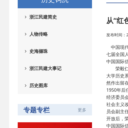
浙江民建简史
从“红
人物传略
发布时间：201
中国现代
史海撷珠
七届全国
中国国际信
浙江民建大事记
荣毅仁同
大学历史
然作出留
历史图库
1950
经济委员会
社会主义
专题专栏
更多
员会副主
开放后，
中国国际