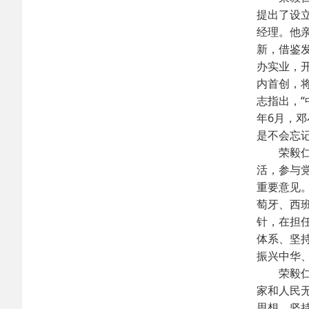
提出了设
经理。他
新，借鉴
办实业，
内首创，
志指出，“
年6月，
是不会忘
荣毅仁同
活，参与
重要意见
萄牙、西
针，在担
体系、坚
振兴中华
荣毅仁同
家和人民
思想，坚