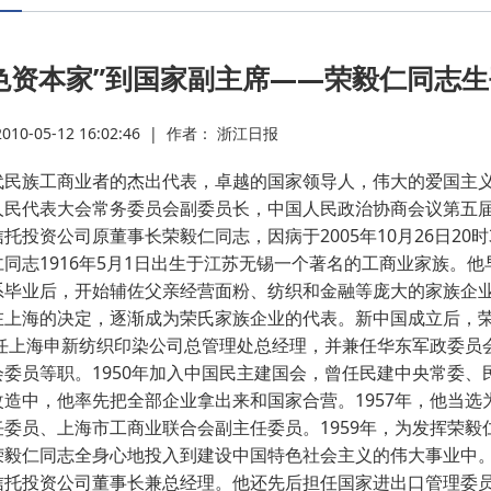
·
色资本家”到国家副主席——荣毅仁同志生
·
0-05-12 16:02:46
|
作者： 浙江日报
·
民族工商业者的杰出代表，卓越的国家领导人，伟大的爱国主义
人民代表大会常务委员会副委员长，中国人民政治协商会议第五
·
托投资公司原董事长荣毅仁同志，因病于2005年10月26日20时
志1916年5月1日出生于江苏无锡一个著名的工商业家族。他早
·
系毕业后，开始辅佐父亲经营面粉、纺织和金融等庞大的家族企业
在上海的决定，逐渐成为荣氏家族企业的代表。新中国成立后，
年后任上海申新纺织印染公司总管理处总经理，并兼任华东军政委
·
委员等职。1950年加入中国民主建国会，曾任民建中央常委、
改造中，他率先把全部企业拿出来和国家合营。1957年，他当
·
任委员、上海市工商业联合会副主任委员。1959年，为发挥荣
荣毅仁同志全身心地投入到建设中国特色社会主义的伟大事业中。
信托投资公司董事长兼总经理。他还先后担任国家进出口管理委
·