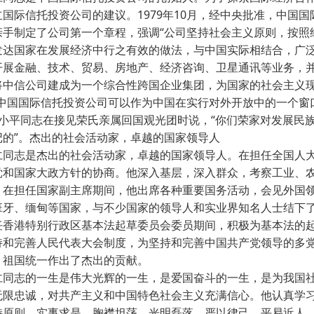
立国际信托投资公司的建议。1979年10月，经中央批准，中国
亲手制定了公司第一个章程，强调“公司坚持社会主义原则，按照
发达国家在发展经济中行之有效的做法，与中国实际相结合，广
开展金融、技术、贸易、房地产、经济咨询、卫星通讯等业务，
将中信公司建成为一个综合性跨国企业集团，为国家的社会主义现代
中国国际信托投资公司可以作为中国在实行对外开放中的一个窗口”
邓小平同志在接见荣氏亲属回国观光团时说，“你们荣家对发展民
记的”。杰出的社会活动家，卓越的国家领导人
志是杰出的社会活动家，卓越的国家领导人。在担任全国人大
党和国家大政方针的协商。他深入基层，深入群众，考察工业、
。在担任国家副主席期间，他出席各种重要国务活动，会见外国
班牙、缅甸等国家，与不少国家的领导人和实业界知名人士结下了
任香港特别行政区基本法起草委员会委员期间，积极为基本法的
持和完善人民代表大会制度，为坚持和完善中国共产党领导的多
、祖国统一作出了杰出的贡献。
志的一生是伟大光辉的一生，是爱国奋斗的一生，是为我国社
无限忠诚，对共产主义和中国特色社会主义充满信心。他认真学习
持原则，实事求是，胸襟坦荡，光明磊落，严以律己，平易近人