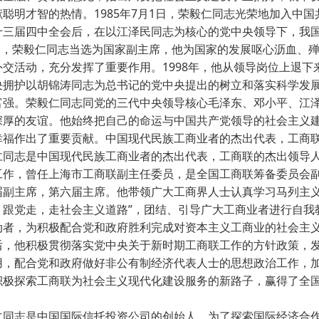
献聪明才智的热情。1985年7月1日，荣毅仁同志光荣地加入中
十三届四中全会后，在以江泽民同志为核心的党中央领导下，我
年3月，荣毅仁同志当选为国家副主席，他为国家的发展呕心沥血、
外交活动，充分发挥了重要作用。1998年，他从领导岗位上退
决拥护以胡锦涛同志为总书记的党中央提出的树立和落实科学发
富强。荣毅仁同志同党的三代中央领导核心毛泽东、邓小平、江
深厚的友谊。他始终把自己的命运与中国共产党领导的社会主义
幸福作出了重要贡献。中国现代民族工商业者的杰出代表，工商
志是中国现代民族工商业者的杰出代表，工商联的杰出领导人。
工作，曾任上海市工商联副主任委员，是全国工商联筹备委员会
届副主席，第六届主席。他带领广大工商界人士认真学习马列主义
，跟党走，走社会主义道路”，团结、引导广大工商业者进行自我
动者，为积极配合党和政府胜利完成对资本主义工商业的社会主
后，他积极贯彻落实党中央关于新时期工商联工作的方针政策，
用，配合党和政府做好非公有制经济代表人士的思想政治工作，
积极探索工商联为社会主义现代化建设服务的新路子，赢得了全
志是中国国际信托投资公司的创始人。为了探索国际经济合作