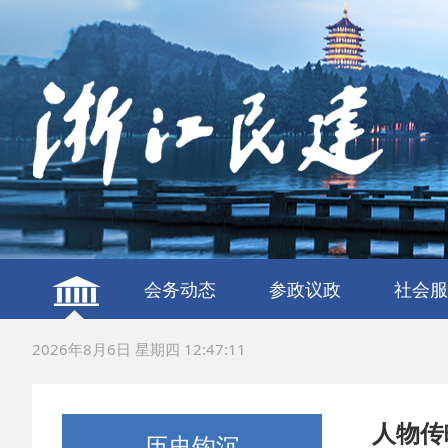
会务动态
参政议政
社会服
建言献策
议政调研
服务社
联谊交
2026年8月6日 星期四 12:47:12
人物传
历史钩沉