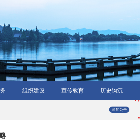
·
·
务
组织建设
宣传教育
历史钩沉
·
会
流
工作交流
会员风采
民建章程
组织机构
省属工委
支部园地
理论与研究
学习园地
媒体报道
浙江民建大事记
浙江民建简史
人物传略
史海撷珠
历史图库
·
通知公告
·
略