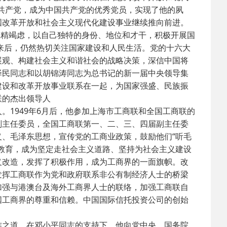
国共产党，成为中国共产党的优秀党员，实现了他的夙
国改革开放和社会主义现代化建设事业继续推向前进。
殚精竭虑，以自己独特的身份、地位和才干，积极开展国
下来后，仍然热切关注国家建设和人民生活。党的十六大
展观、构建社会主义和谐社会的战略决策，深信中国将
泽民同志和以胡锦涛同志为总书记的新一届中央领导集
建设和改革开放事业联系在一起，为国家强盛、民族振
联的杰出领导人
1949年6月后，他参加上海市工商联和全国工商联的
副主任委员，全国工商联第一、二、三、四届副主任委
、毛泽东思想，宣传党的工商业政策，鼓励他们“听毛
教育，成为坚定走社会主义道路、坚持为社会主义建设
义改造，发挥了积极作用，成为工商界的一面旗帜。改
发挥工商联作为党和政府联系非公有制经济人士的桥梁
加强与港澳台及海外工商界人士的联络，加强工商联自
国工商界的尊重和信赖。中国国际信托投资公司的创始
之道，在邓小平同志的支持下，他向党中央、国务院