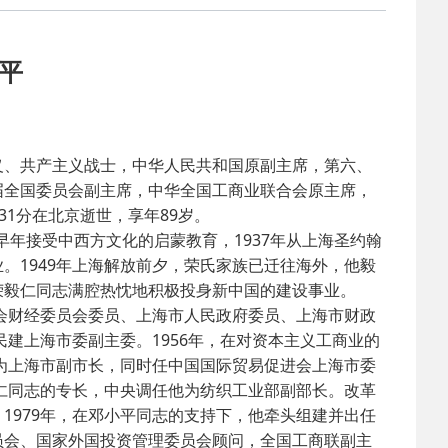
2025-02-24
 中国民主建国会…
平
2024-08-28
 中国民主建国会…
2024-03-04
 中国民主建国会…
、共产主义战士，中华人民共和国原副主席，第六、
届全国委员会副主席，中华全国工商业联合会原主席，
2026-06-18
 民建北仑六支部…
31分在北京逝世，享年89岁。
年接受中西方文化的启蒙教育，1937年从上海圣约翰
2026-02-25
 中国民主建国会…
。1949年上海解放前夕，荣氏家族已迁往海外，他毅
荣毅仁同志满腔热忱地积极投身新中国的建设事业。
员会财经委员会委员、上海市人民政府委员、上海市财政
2025-08-28
 中国民主建国会…
民建上海市委副主委。1956年，在对资本主义工商业的
选为上海市副市长，同时任中国国际贸易促进会上海市委
2025-06-05
 民主党派整体智…
毅仁同志的专长，中央调任他为纺织工业部副部长。改革
1979年，在邓小平同志的支持下，他牵头组建并出任
员会、国家外国投资管理委员会顾问，全国工商联副主
2025-04-10
 民建省委会民主…