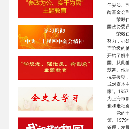
任委员、
龄基金会
荣毅仁同
国政协委
荣毅仁同
努力，办
产阶级的
开始了解
国。从此
鼓舞。他
抗美援朝
成对资本
家”。19
为上海市
党和走社
党的十一
策。19
管理，发