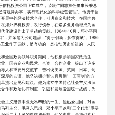
国际信托投资公司正式成立，荣毅仁同志担任董事长兼总
经济规律办事，实行现代化的科学经营管理”。他勇于创
泛开展中外经济技术合作，引进资金和技术，在国内兴
并在海外择机投资，发行债券，在诸多业务领域成为国
化建设作出了卓越的贡献。1984年10月，邓小平同
，并亲笔为公司题辞：“勇于创新，多作贡献”。1986
族工业作了贡献，是有功的，是推动历史前进的，人民
和全国政协领导职务期间，他积极参加国家政治生
农业、国有企业和民营、合资、合作企业，提出了许多
领导人和重要外交使节，曾出访美国、英国、日本、葡
深厚的友谊。他坚决拥护和认真贯彻“一国两制”的方
起草提出意见和建议。他为建立中国特色社会主义法律
党合作和政治协商制度、巩固和发展爱国统一战线，为
会主义建设事业无私奉献的一生。他热爱祖国，对国
马列主义、毛泽东思想、邓小平理论和“三个代表”重要
，深受广大人民的尊敬和爱戴。他的逝世，是我们党和