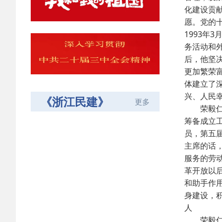
化建设贡
愿。党的
1993
务活动和
后，他坚
更加繁荣
体建立了
兴、人民
《浙江民建》
更多
荣毅仁同
筹备成立
员，第五
主席的话
服务的劳
革开放以
和助手作
身建设，
人
荣毅仁同