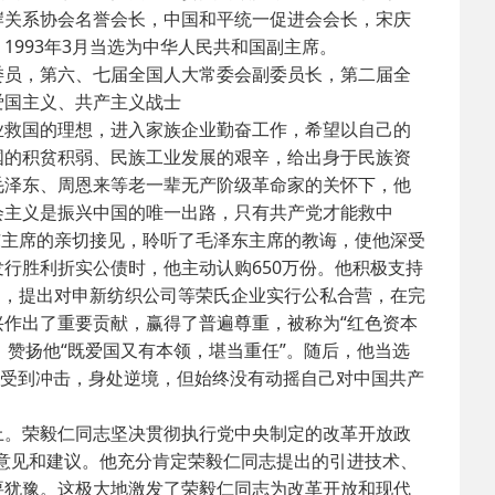
岸关系协会名誉会长，中国和平统一促进会会长，宋庆
993年3月当选为中华人民共和国副主席。
2025-02-24
 中国民主建国会…
员，第六、七届全国人大常委会副委员长，第二届全
爱国主义、共产主义战士
2024-08-28
 中国民主建国会…
救国的理想，进入家族企业勤奋工作，希望以自己的
国的积贫积弱、民族工业发展的艰辛，给出身于民族资
毛泽东、周恩来等老一辈无产阶级革命家的关怀下，他
2024-03-04
 中国民主建国会…
会主义是振兴中国的唯一出路，只有共产党才能救中
东主席的亲切接见，聆听了毛泽东主席的教诲，使他深受
行胜利折实公债时，他主动认购650万份。他积极支持
召，提出对申新纺织公司等荣氏企业实行公私合营，在完
作出了重要贡献，赢得了普遍尊重，被称为“红色资本
，赞扬他“既爱国又有本领，堪当重任”。随后，他当选
他受到冲击，身处逆境，但始终没有动摇自己对中国共产
。荣毅仁同志坚决贯彻执行党中央制定的改革开放政
取意见和建议。他充分肯定荣毅仁同志提出的引进技术、
要犹豫。这极大地激发了荣毅仁同志为改革开放和现代