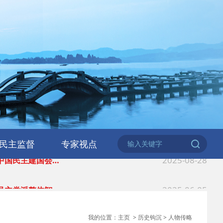
2026-06-18
 民建北仑六支部…
2026-02-25
 中国民主建国会…
民主监督
专家视点
2025-08-28
 中国民主建国会…
2025-06-05
 民主党派整体智…
2025-04-10
 民建省委会民主…
我的位置：
主页
>
历史钩沉
>
人物传略