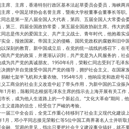
副主席、主席，香港特别行政区基本法起草委员会委员，海峡两
副主席，中国足球协会名誉主席，暨南大学校董事会董事长等职。1
·
志是第一至八届全国人大代表，第四、五届全国人大常委会委
员，第三、四届全国政协常委，第五届全国政协副主席。伟大的
·
志是伟大的爱国主义、共产主义战士。青年时代，他抱着实业
好实业，报效国家。帝国主义的侵略、国民党政权的腐败和旧中
他以深刻的教育。新中国成立后，在党的统一战线的感召下，在
·
中国共产党的政策，并逐渐认识到，共产党是为人民服务的，社
他成为共产党的真诚朋友。1950年6月，荣毅仁同志受到了毛泽
坚决拥护并自觉接受中国共产党的领导，拥护社会主义。在国家发
，捐献七架半飞机和大量衣物。1954年5月，他响应党和政府号
主义工商业的社会主义改造中起了带头作用，为新中国的工业振兴
57年1月初，陈毅同志根据毛泽东主席的指示去上海开展有关工作
副市长，成为他人生道路上的一个新起点。“文化大革命”期间，
会主义道路的信念，经受住了严峻的考验。
届三中全会后，全党工作重心转移到了社会主义现代化建设上
79年1月，邓小平同志接见荣毅仁等5位中国工商界著名人士并听
展金融、贸易的意见，指出只要把社会主义建设事业搞好，就不