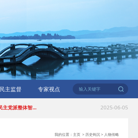
2026-06-18
 民建北仑六支部…
2026-02-25
 中国民主建国会…
民主监督
专家视点
2025-08-28
 中国民主建国会…
2025-06-05
 民主党派整体智…
2025-04-10
 民建省委会民主…
我的位置：
主页
>
历史钩沉
>
人物传略