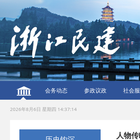
会务动态
参政议政
社会服
建言献策
议政调研
服务社
联谊交
2026年8月6日 星期四 14:37:15
人物传
历史钩沉