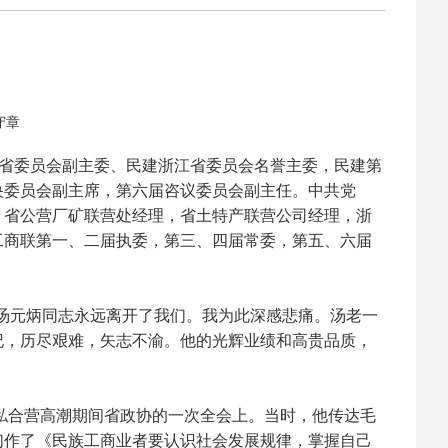
2025-02-24
 中国民主建国会…
2024-08-28
 中国民主建国会…
守章
2024-03-04
 中国民主建国会…
建浙江省委员会副主委、民建浙江省委员会名誉主委，民建第
央委员会副主席，第六届咨议委员会副主任。中共党
2026-06-18
 民建北仑六支部…
，省公营厂矿联营处经理，省土特产联营公司经理，浙
工商联第一、二届执委，第三、四届常委，第五、六届
2026-02-25
 中国民主建国会…
人汤元炳同志永远离开了我们。我为此深感悲痛。汤老一
2025-08-28
 中国民主建国会…
纪，历尽艰难，矢志不渝。他的光辉业绩和高贵品质，
2025-06-05
 民主党派整体智…
私合营高潮期间省政协的一次全会上。当时，他传达毛
们作了《民族工商业者要认识社会发展规律，掌握自己
2025-04-10
 民建省委会民主…