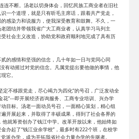
连连不断。汤老以切身体会，回忆民族工商业者在旧社
认识一个道理，就是只有听毛主席话，跟着共产党走，
2025-02-24
 中国民主建国会…
强的感染力和说服力，使我深受教育和鼓舞。不久，一
汤老团结并带领我省广大工商业者，认真学习马列主
2024-08-28
 中国民主建国会…
接受社会主义改造，协助党和政府顺利地完成了具有历
2024-03-04
 中国民主建国会…
贰的感情和坚强的信念，几十年如一日与党同心同
毫没有动摇过对党的信念。凡属党提出要他做的事情，他
实现它。
坚定不移跟党走，尽心竭力为四化”的号召，广泛发动全
花”---即开展经济咨询服务、工商专业培训、兴办学
行动目标。汤老一面动员号召，一面精心策划，精心组
普遍开展起来，并取得了丰硕成果，得到了社会各界的
代，他就筹资创办了钱江中学。改革开放以来，他始终如
办起了“钱江业余学校”，最多时有222个班，在校学
民主党派办学，成为开拓我省社会力量办学的先驱者。