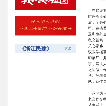
在建设有
时任浙江
后，全身
司。在省
及和境外
私交甚笃
关心家乡
《浙江民建》
更多
议教学楼
印染厂，
事，其夫
之间做工
学。汤老
就，宣传
汤老为人
老合作交
从生活上