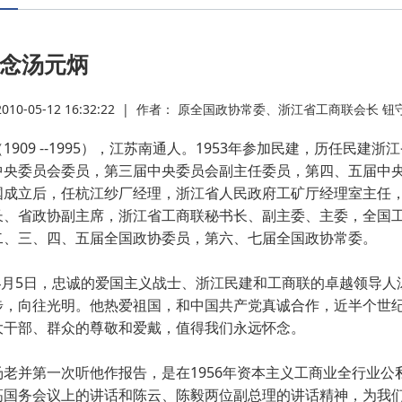
·
念汤元炳
·
0-05-12 16:32:22
|
作者： 原全国政协常委、浙江省工商联会长 钮
·
909 --1995），江苏南通人。1953年参加民建，历任民
中央委员会委员，第三届中央委员会副主任委员，第四、五届中
·
国成立后，任杭江纱厂经理，浙江省人民政府工矿厅经理室主任
长、省政协副主席，浙江省工商联秘书长、副主委、主委，全国
·
二、三、四、五届全国政协委员，第六、七届全国政协常委。
年4月5日，忠诚的爱国主义战士、浙江民建和工商联的卓越领导
·
步，向往光明。他热爱祖国，和中国共产党真诚合作，近半个世
大干部、群众的尊敬和爱戴，值得我们永远怀念。
·
老并第一次听他作报告，是在1956年资本主义工商业全行业公
高国务会议上的讲话和陈云、陈毅两位副总理的讲话精神，为我
·