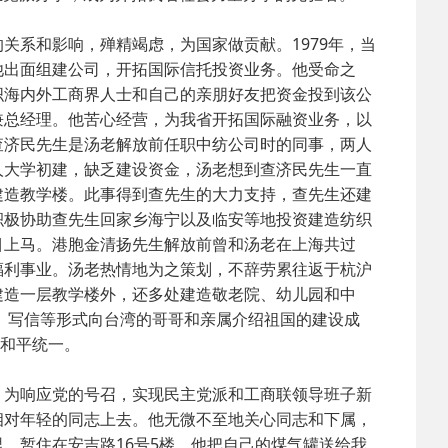
系和影响，殚精竭虑，为国家做贡献。1979年，当
他出面组建公司，开拓国际信托投资业务。他受命之
织海内外工商界人士和自己的亲朋好友把资金投到该公
兼总经理。他苦心经营，为我省开拓国际融资业务，以
查济民先生是汤老解放前任职中纺公司时的同事，两人
人大学初建，缺乏建设资金，汤老想到查济民先生一直
建造教学楼。此事得到查先生的大力支持，查先生还建
积极协助查先生回家乡海宁以及临安等地投资建造纺织
目上马。港胞金清扬先生解放前曾和汤老在上海共过
福利事业。汤老热情地为之策划，不辞劳累往返于杭沪
建造一层教学楼外，还多处建造敬老院、幼儿园和中
稿、写信等形式向台湾的哥哥和亲属介绍祖国的建设成
的和平统一。
为响应党的号召，实现民主党派和工商联领导班子新
相对年轻的同志上去。他无微不至地关心同志和下属，
，暂住在安吉路16号5楼，他把自己的煤气罐送给我