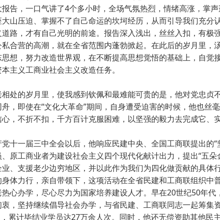
大报告，一口气讲了4个多小时，全场气氛热烈，情绪高涨，掌声
座大山压迫、掌握不了自己命运的坎坷经历，从而引导我们充分
·
义道路，才有自己光明的前途。报告深入浅出，丝丝入扣，有极
公私合营的高潮，就在全省范围内蓬勃掀起。在此后的岁月里，
·
东思想，努力改造世界观，在不断提高思想觉悟的基础上，自觉
资本主义工商业社会主义改造任务。
·
相处的岁月里，使我感到钦佩和最难能可贵的是，他对党忠贞不
同舟，即使在“文化大革命”期间，自身遭受迫害的时候，他也丝
信心，不折不扣，千方百计克服困难，以坚强的毅力去完成它、
党十一届三中全会以后，他响应民建中央、全国工商联提出的“
、原工商业者为建设社会主义四个现代化献计出力，提出“五朵金
企业、支援老少边穷地区，并以此作为我们为四化做贡献的具体
的身体力行，亲自带领下，这项活动在全省民建和工商联组织中
老热心办学，尽心尽力为国家培养建设人才。早在20世纪50年
初衷，坚持继续倡导社会办学，与省民建、工商联同志一起筹集资金
2人，累计毕结业学员达27万余人次。同时，他还无偿资助其他