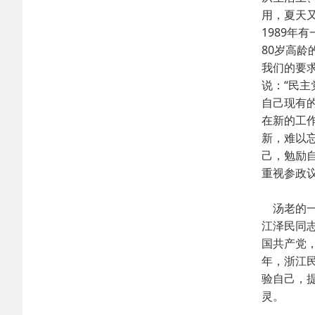
用，夏天
1989
80岁高
我们的要
说：“民
自己现有
在新的工
新，难以
己，勉励
重视参政
汤老的一
江泽民同
国共产党
年，浙江
验自己，
灵。