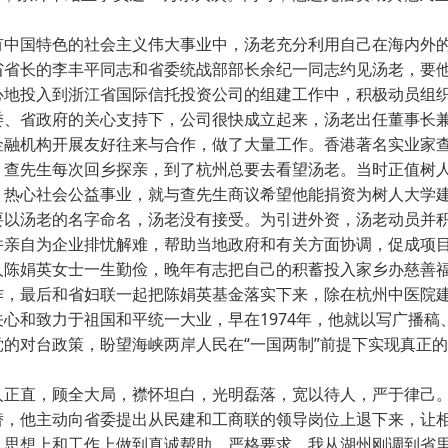
中国特色的社会主义伟大事业中，汤老充分利用自己在海内外的关
省省长的李丰平同志和省委统战部部长余纪一同志约见汤老，要
心地投入到浙江省国际信托投资公司的组建工作中，积极动员组
委、省政府的关心支持下，公司很快成立起来，汤老出任董事长
金融机构开展友好往来与合作，做了大量工作。香港著名实业家
，查先生每次回乡探亲，到了杭州总要去看望汤老。当时正值树
，热心社会公益事业，就与查先生商议希望他能捐资为树人大学
要以汤老的名字命名，汤老没有接受。为引进外资，汤老动员并
并亲自为企业排忧解难，帮助当地政府和有关方面协调，促成项
人陈娟英女士一生勤俭，晚年有志把自己的积蓄投入家乡办慈善
作，最后和省妇联一起把陈娟英基金落实下来，除在杭州中医院
关心和致力于祖国和平统一大业，早在1974年，他就以写广播
党的对台政策，盼望海峡两岸人民在“一国两制”前提下实现真正
正直，顾全大局，襟怀坦白，光明磊落，宽以待人，严于律己。
替，他主动向省委提出从民建和工商联的领导岗位上退下来，让
、思想上和工作上做到真诚帮助，严格要求。我从湖州刚调到省里