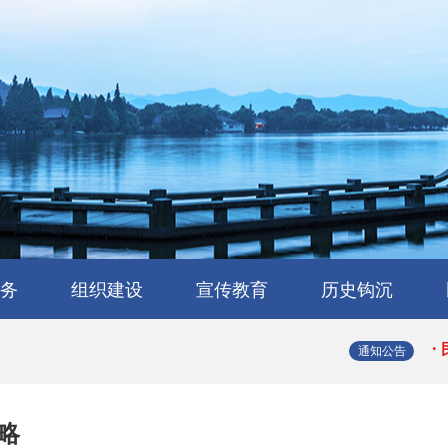
·
·
务
组织建设
宣传教育
历史钩沉
·
会
流
工作交流
会员风采
民建章程
组织机构
省属工委
支部园地
理论与研究
学习园地
媒体报道
浙江民建大事记
浙江民建简史
人物传略
史海撷珠
历史图库
·
通知公告
·
略