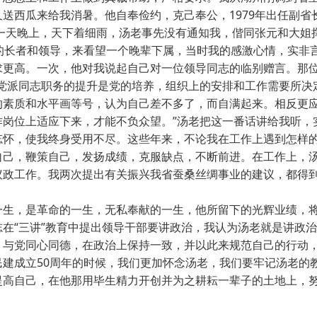
又送西瓜来给我消暑。他自奉俭约，克己奉公，1979年出任副
年有一天晚上，天下着细雨，汤老事先没有通知我，偕同张元和大姐
龄的长者和领导，来看望一个晚辈下属，当时我的感激心情，实非
求更高。一次，他对我说起自己对一位领导同志的临别赠言。那
主党派同志职务的提升是党的培养，组织上的安排和工作需要所决
的素质和水平画等号，认为自己差不多了，而自满起来。相反更
作岗位上适应下来，才能不负众望。”汤老把这一番话讲给我听，
忘怀，使我终身受用不尽。这些年来，不论我在工作上遇到怎样
自己，鞭策自己，发扬成绩，克服缺点，不断前进。在工作上，
议政工作。我两次提出有关振兴我省蚕桑丝绸事业的建议，都得
生，是革命的一生，无私奉献的一生，他所留下的光辉业绩，将
志在“三讲”教育中提出领导干部要讲政治，我认为汤老就是讲政
，与党同心同德，在政治上保持一致，并以此来规范自己的行动，
民建成立50周年的时候，我们更加怀念汤老，我们要牢记汤老的
提高自己，在他那用毕生精力开创并为之耕耘一辈子的土地上，