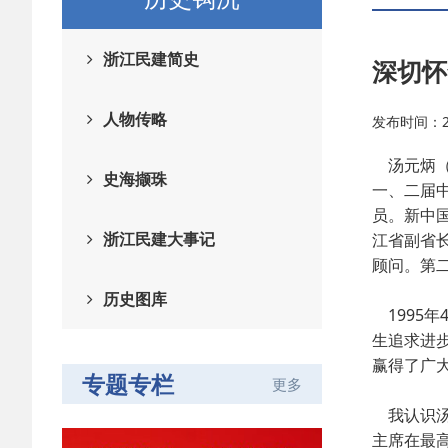
浙江民建简史
深切怀
人物传略
发布时间：201
汤元炳（1
史海撷珠
一、二届
员。新中
浙江民建大事记
江省副省
顾问。第
历史图库
1995
生追求进
赢得了广
专题专栏
更多
我认识汤
主席在最