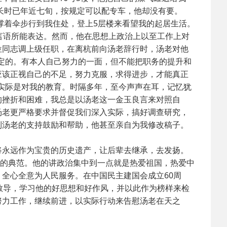
省长时已年近七旬，按规定可以配专车，他却没有要。
撑着伞步行到我住处，登上5层楼来看望我的起居生活。
言语所能表达。然而，他在思想上政治上以至工作上对
位同志调上级任职，在离杭前向汤老辞行时，汤老对他
定的。有本人自己努力的一面，但不能把职务的提升和
应该正视自己的不足，努力克服，求得进步，才能真正
实际是对我的教育。时隔多年，至今声声在耳，记忆犹
的挫折和困难，我总是以汤老这一金玉良言来对照自
汤老更严格要求并督促我们深入实际，搞好调查研究，
到汤老的支持鼓励和帮助，他甚至亲自为我修改稿子。
永远作为宝贵的历史遗产，让后辈去继承，去发扬。
治的典范。他的讲政治集中到一点就是热爱祖国，热爱中
全心全意为人民服务。在中国民主建国会成立60周
教导，学习他的好思想和好作风，并以此作为榜样来检
努力工作，继续前进，以实际行动来告慰汤老在天之