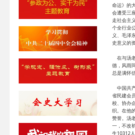
命运》的
会遭受三
走社会主
个全行业
义、毛泽
史意义的
在与汤老
德，风雨
总是满怀
中国共产
省民建会员
校、协办
织。在他
赞誉。汤
一，不改
生1031