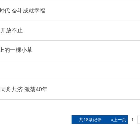
时代 奋斗成就幸福
 开放不止
上的一棵小草
同舟共济 激荡40年
共18条记录
«上一页
1