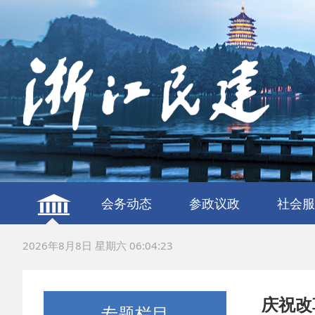
会务动态
参政议政
社会服
建言献策
议政调研
服务社
联谊交
2026年8月8日 星期六 06:04:24
庆祝改
专题栏目