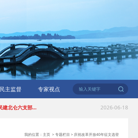
2025-04-10
 民建省委会民主…
2025-02-24
 中国民主建国会…
2024-08-28
 中国民主建国会…
2024-03-04
 中国民主建国会…
民主监督
专家视点
2026-06-18
 民建北仑六支部…
2026-02-25
 中国民主建国会…
2025-08-28
 中国民主建国会…
我的位置：
主页
>
专题栏目
>
庆祝改革开放40年征文选登