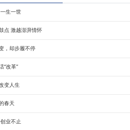
·
 一生一世
·
鼓点 激越澎湃情怀
·
变，却步履不停
·
话“改革”
·
改变人生
的春天
 创业不止