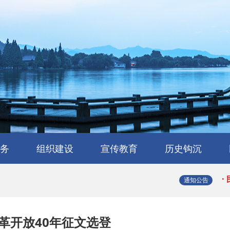
·
·
·
·
务
组织建设
宣传教育
历史钩沉
·
会
流
工作交流
会员风采
民建章程
组织机构
省属工委
支部园地
理论与研究
学习园地
媒体报道
浙江民建大事记
浙江民建简史
人物传略
史海撷珠
历史图库
·
通知公告
·
革开放40年征文选登